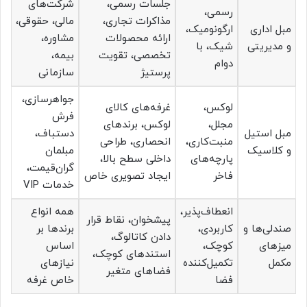
جلسات رسمی،
شرکت‌های
رسمی،
مذاکرات تجاری،
مالی، حقوقی،
مبل اداری
ارگونومیک،
ارائه محصولات
مشاوره،
و مدیریتی
شیک، با
تخصصی، تقویت
بیمه،
دوام
پرستیژ
سازمانی
جواهرسازی،
لوکس،
غرفه‌های کالای
فرش
مجلل،
لوکس، برندهای
مبل استیل
دستباف،
منبت‌کاری،
انحصاری، طراحی
و کلاسیک
مبلمان
پارچه‌های
داخلی سطح بالا،
گران‌قیمت،
فاخر
ایجاد تصویری خاص
خدمات VIP
انعطاف‌پذیر،
همه انواع
پیشخوان، نقاط قرار
صندلی‌ها و
کاربردی،
برندها بر
دادن کاتالوگ،
میزهای
کوچک،
اساس
استندهای کوچک،
مکمل
تکمیل‌کننده
نیازهای
فضاهای متغیر
فضا
خاص غرفه